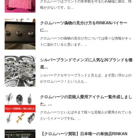
クロムハーツはブランドの世界観を守るため極端に露出、情
報が少ないです。公…
クロムハーツ偽物の見分け方をRINKANバイヤー
に…
クロムハーツの偽物の見分け方については様々な情報がネッ
トに溢れていると思います。…
シルバーブランドでメンズに人気な26ブランドを徹
底…
シルバーアクセサリーブランドと言えば、まず思い浮かぶの
がクロムハーツ！という人も…
クロムハーツの芸能人愛用アイテム一覧作成しまし
た。…
クロムハーツといえば今まで様々な芸能人が愛用されている
というイメージですね。…
【クロムハーツ買取】日本唯一の単独店RINKAN