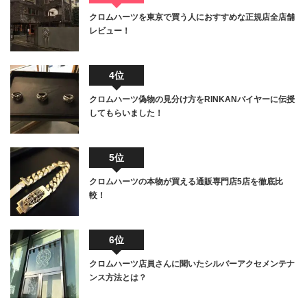
クロムハーツを東京で買う人におすすめな正規店全店舗
レビュー！
4位
クロムハーツ偽物の見分け方をRINKANバイヤーに伝授
してもらいました！
5位
クロムハーツの本物が買える通販専門店5店を徹底比
較！
6位
クロムハーツ店員さんに聞いたシルバーアクセメンテナ
ンス方法とは？