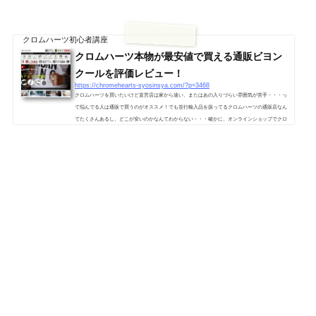
クロムハーツ初心者講座
クロムハーツ本物が最安値で買える通販ビヨン
クールを評価レビュー！
https://chromehearts-syosinsya.com/?p=3468
クロムハーツを買いたいけど直営店は家から遠い、またはあの入りづらい雰囲気が苦手・・・っ
て悩んでる人は通販で買うのがオススメ！でも並行輸入品を扱ってるクロムハーツの通販店なん
てたくさんあるし、どこが安いのかなんてわからない・・・確かに、オンラインショップでクロ
ムハーツを買う場合（「クロム○○」みたいなお店です）お店によって価格差があるのは事実で
す。「どうにか通販でクロムハーツを最安値で買いたい！」そんなあなたにオススメしているの
が総合アクセサリーショップBeyond Cool 「ビヨンクール」です。1.クロム...