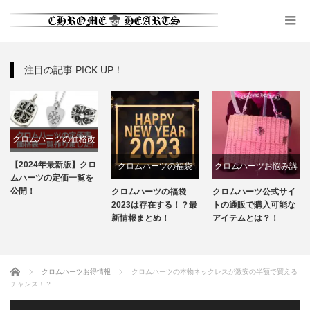
注目の記事 PICK UP！
クロムハーツの価格改
定
【2024年最新版】クロ
クロムハーツの福袋
クロムハーツお悩み講
ムハーツの定価一覧を
座
公開！
クロムハーツの福袋
クロムハーツ公式サイ
2023は存在する！？最
トの通販で購入可能な
新情報まとめ！
アイテムとは？！
ホーム
クロムハーツお得情報
クロムハーツの本物ネックレスが激安の半額で買える
チャンス！？