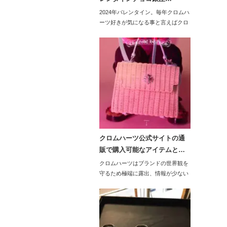
2024年バレンタイン。毎年クロムハ
ーツ好きが気になる事と言えばクロ
ムハ…
クロムハーツ公式サイトの通
販で購入可能なアイテムと…
クロムハーツはブランドの世界観を
守るため極端に露出、情報が少ない
です。公…