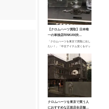
【クロムハーツ買取】日本唯
一の単独店RINKAN渋…
「クロムハーツを東京で買取に出し
たい！」「中古アイテム安くをゲッ
トしたい…
クロムハーツを東京で買う人
におすすめな正規店全店舗…