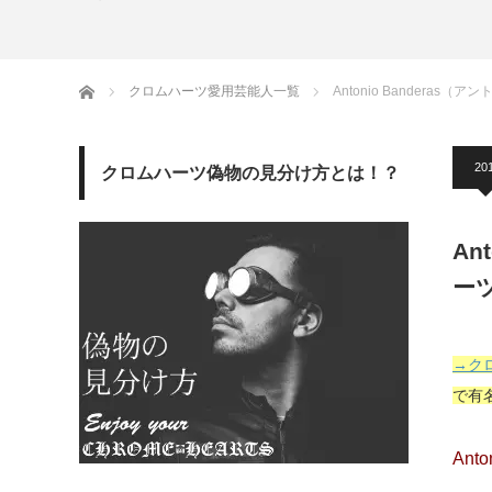
ホーム
クロムハーツ愛用芸能人一覧
Antonio Bander
20
クロムハーツ偽物の見分け方とは！？
An
ー
→ク
で有
Ant