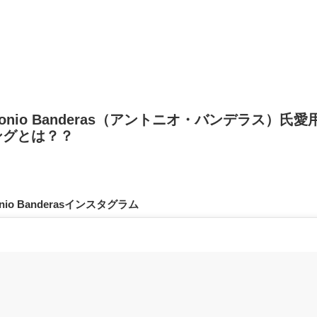
tonio Banderas（アントニオ・バンデラス）
ングとは？？
onio Banderasインスタグラム