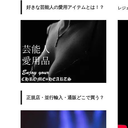
好きな芸能人の愛用アイテムとは！？
レジ
正規店・並行輸入・通販どこで買う？