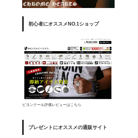
初心者にオススメNO.1ショップ
ビヨンクール評価レビューはこちら
プレゼントにオススメの通販サイト