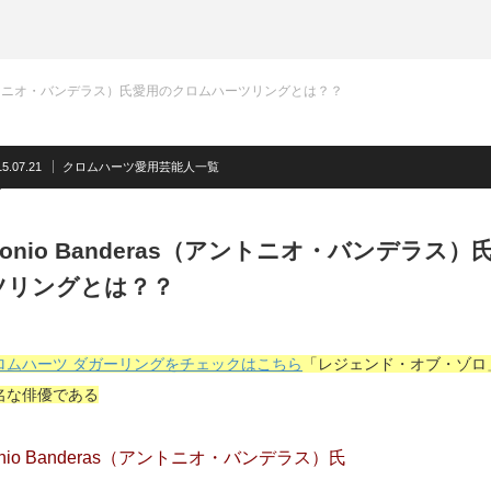
as（アントニオ・バンデラス）氏愛用のクロムハーツリングとは？？
15.07.21
クロムハーツ愛用芸能人一覧
tonio Banderas（アントニオ・バンデラス
ツリングとは？？
ロムハーツ ダガーリングをチェックはこちら
「レジェンド・オブ・ゾロ
名な俳優である
onio Banderas（アントニオ・バンデラス）氏