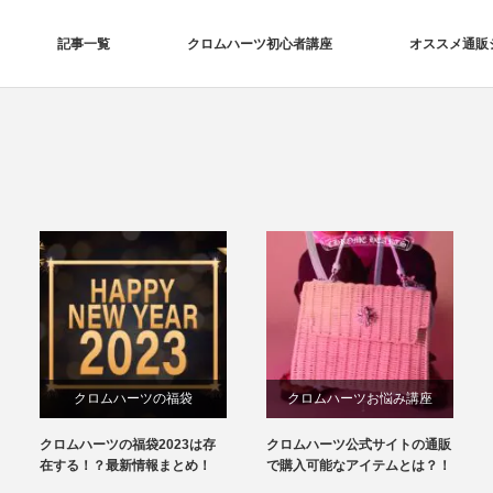
記事一覧
クロムハーツ初心者講座
オススメ通販
クロムハーツの福袋
クロムハーツお悩み講座
クロムハーツの福袋2023は存
クロムハーツ公式サイトの通販
在する！？最新情報まとめ！
で購入可能なアイテムとは？！