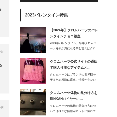
を
2023バレンタイン特集
【2024年】クロムハーツのバレ
ンタインチョコ銀座…
2024年バレンタイン。毎年クロムハ
ーツ好きが気になる事と言えばクロ
のお
ムハ…
クロムハーツ公式サイトの通販
を
で購入可能なアイテムと…
クロムハーツはブランドの世界観を
守るため極端に露出、情報が少ない
です。公…
クロムハーツ偽物の見分け方を
RINKANバイヤーに…
クロムハーツの偽物の見分け方につ
の購
いては様々な情報がネットに溢れて
いると思います。…