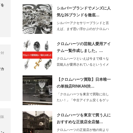
ドを
シルバーブランドでメンズに人
気な26ブランドを徹底…
シルバーアクセサリーブランドと言
えば、まず思い浮かぶのがクロムハ
ーツ！という人も…
クロムハーツの芸能人愛用アイ
テム一覧作成しました。…
ー対
クロムハーツといえば今まで様々な
芸能人が愛用されているというイメ
ジカ
ージですね。…
【クロムハーツ買取】日本唯一
の単独店RINKAN渋…
「クロムハーツを東京で買取に出し
たい！」「中古アイテム安くをゲッ
トしたい…
クロムハーツを東京で買う人に
通販
おすすめな正規店全店舗…
クロムハーツの正規店が他の街より
ョン