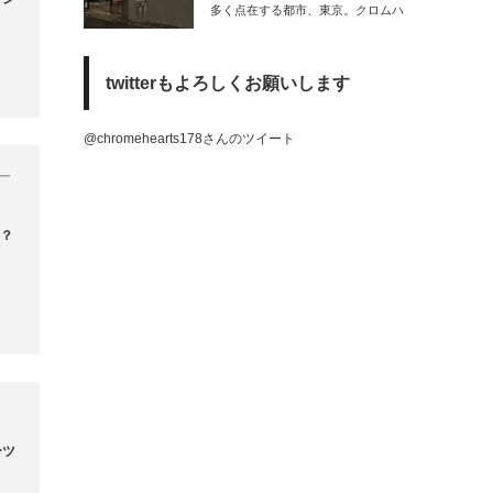
多く点在する都市、東京。クロムハ
ーツの直…
twitterもよろしくお願いします
@chromehearts178さんのツイート
ー
？？
ーツ