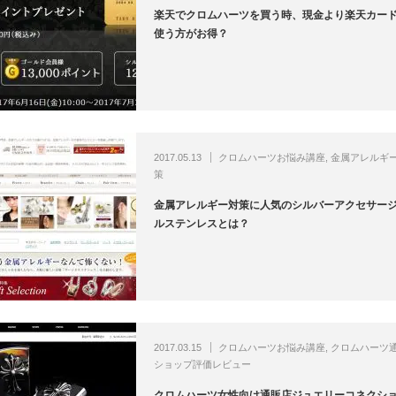
楽天でクロムハーツを買う時、現金より楽天カー
使う方がお得？
2017.05.13
クロムハーツお悩み講座
,
金属アレルギ
策
金属アレルギー対策に人気のシルバーアクセサー
ルステンレスとは？
2017.03.15
クロムハーツお悩み講座
,
クロムハーツ
ショップ評価レビュー
クロムハーツ女性向け通販店ジュエリーコネクシ