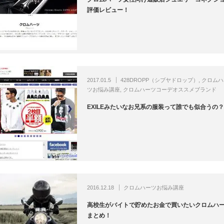
評価レビュー！
2017.01.5
428DROPP（シブヤドロップ）
,
クロムハ
ツお悩み講座
,
クロムハーツコーデオススメブランド
EXILEみたいなお兄系の服装って誰でも似合うの
2016.12.18
クロムハーツお悩み講座
高校生がバイトで貯めたお金で買いたいクロムハ
まとめ！