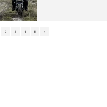
2
3
4
5
»