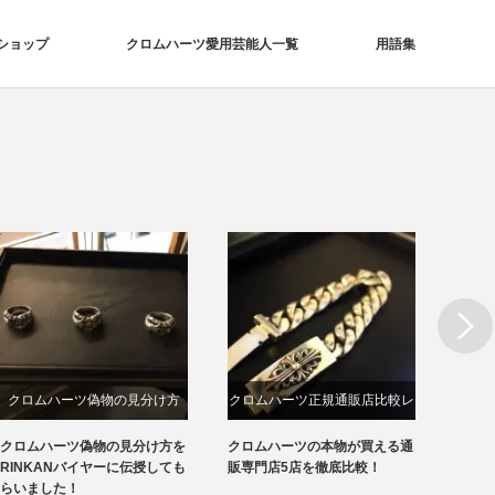
ショップ
クロムハーツ愛用芸能人一覧
用語集
Next
クロムハーツ偽物の見分け方
クロムハーツ正規通販店比較レ
クロ
ビュー
クロムハーツ偽物の見分け方を
クロムハーツの本物が買える通
クロム
RINKANバイヤーに伝授しても
販専門店5店を徹底比較！
える通
らいました！
ビュー