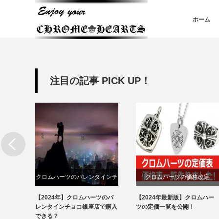
ホーム
注目の記事 PICK UP！
講座
クロムハーツのバレンタインチ
クロムハーツの価格改定
ョコ
う人が
【2024年】クロムハーツのバ
【2024年最新版】クロムハー
分け方
かる
レンタインチョコ銀座店で購入
ツの定価一覧を公開！
できる？