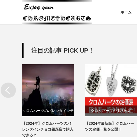
ホーム
注目の記事 PICK UP！
講座
クロムハーツのバレンタインチ
クロムハーツの価格改定
ョコ
う人が
【2024年】クロムハーツのバ
【2024年最新版】クロムハー
分け方
かる
レンタインチョコ銀座店で購入
ツの定価一覧を公開！
できる？