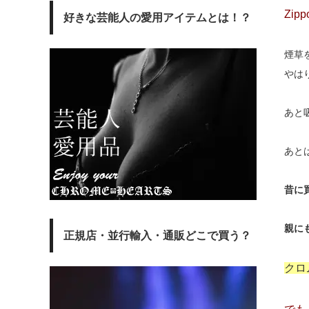
Zi
好きな芸能人の愛用アイテムとは！？
煙草
やは
あと
あと
昔に
親に
正規店・並行輸入・通販どこで買う？
クロ