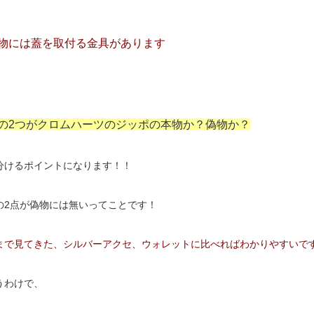
物には蓋を取付る金具があります
の2つがクロムハーツのジッポの
本物か？偽物か？
分けるポイントになります！！
の2点が偽物には無いってことです！
まで見てきた、シルバーアクセ、
ウォレットに比べればわかりやすいで
うわけで、