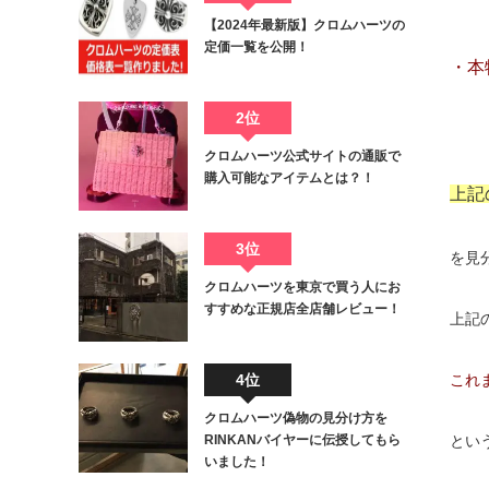
【2024年最新版】クロムハーツの
定価一覧を公開！
・本
2位
クロムハーツ公式サイトの通販で
購入可能なアイテムとは？！
上記
3位
を見
クロムハーツを東京で買う人にお
すすめな正規店全店舗レビュー！
上記
これ
4位
クロムハーツ偽物の見分け方を
とい
RINKANバイヤーに伝授してもら
いました！