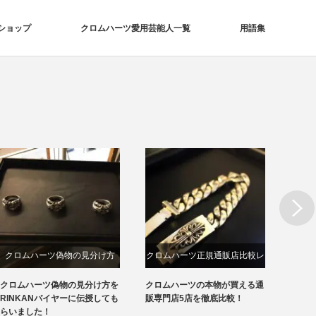
ショップ
クロムハーツ愛用芸能人一覧
用語集
Next
クロムハーツ偽物の見分け方
クロムハーツ正規通販店比較レ
クロ
ビュー
クロムハーツ偽物の見分け方を
クロムハーツの本物が買える通
クロム
RINKANバイヤーに伝授しても
販専門店5店を徹底比較！
える通
らいました！
ビュー