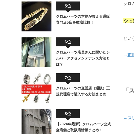
クロ
5位
クロムハーツの本物が買える通販
やっ
専門店5店を徹底比較！
とい
6位
クロムハーツ店員さんに聞いたシ
→正
ルバーアクセメンテナンス方法と
は？
7位
クロムハーツの直営店（通販）正
「ス
規代理店で購入する方法まとめ
8位
→ス
【2024年最新】クロムハーツ公式
全店舗と取扱店情報まとめ！