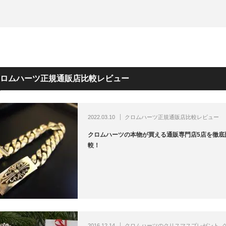
ロムハーツ正規通販店比較レビュー
2022.03.10
クロムハーツ正規通販店比較レビュー
クロムハーツの本物が買える通販専門店5店を徹底
較！
2016.12.14
クロムハーツのクリスマスプレゼント
,