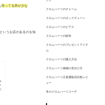
ンド
も
売ってる所が少な
クロムハーツのチャーム
クロムハーツのネックチェーン
クロムハーツのピアス
というお店があるのを知
クロムハーツの財布
クロムハーツのプレゼントアイテ
ム
。
クロムハーツの購入方法
クロムハーツ偽物の見分け方
クロムハーツ正規通販店比較レビ
あ
ュー
ド
せ
冬のクロムハーツコーデ
OT
、置
実