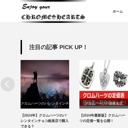
ホーム
注目の記事 PICK UP！
講座
クロムハーツのバレンタインチ
クロムハーツの価格改定
ョコ
う人が
【2024年】クロムハーツのバ
【2024年最新版】クロムハー
分け方
かる
レンタインチョコ銀座店で購入
ツの定価一覧を公開！
できる？