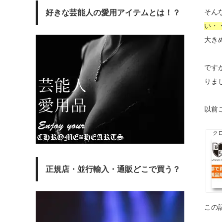
そん
好きな芸能人の愛用アイテムとは！？
い・
大き
です
りま
以前
ク
正規店・並行輸入・通販どこで買う？
この