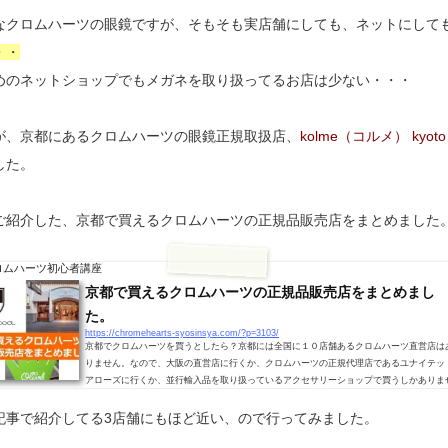
なクロムハーツの眼鏡ですが、そもそも実店舗にしても、ネットにして
・・
めのネットショップでもメガネを取り扱ってるお店は少ない・・・
が、京都にあるクロムハーツの眼鏡正規取扱店、
kolme（コルメ） kyoto
した。
ご紹介した、京都で買えるクロムハーツの正規品販売店をまとめました
ロムハーツ初心者講座
京都で買えるクロムハーツの正規品販売店をまとめまし
た。
https://chromehearts-syosinsya.com/?p=3103/
京都でクロムハーツを買うとしたら？京都には全国に１０店舗あるクロムハーツ直営店は
りません。なので、大阪の直営店に行くか、クロムハーツの正規代理店であるユナイテッ
アローズに行くか、並行輸入品を取り扱っているアクセサリーショップで買うしかありま
ん。ちなみに、京都、ににユナイテッド・アローズは２店舗ありますが（イオンモールKY
O UNITED ARROWS green label relaxing は除く）クロムハーツが置いてるところと
記事で紹介してる3店舗にもほど近い、ので行ってみました。
いてないところがあるので注意が必要です。というわけで、今回は京都でクロムハーツを