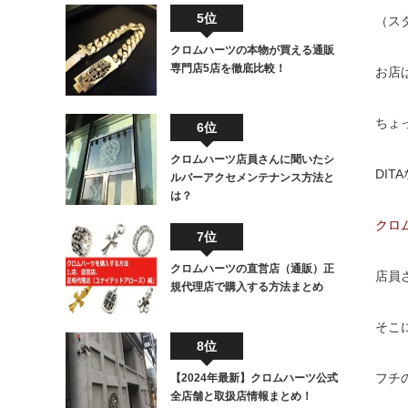
5位
（ス
クロムハーツの本物が買える通販
専門店5店を徹底比較！
お店
ちょ
6位
クロムハーツ店員さんに聞いたシ
DI
ルバーアクセメンテナンス方法と
は？
クロ
7位
クロムハーツの直営店（通販）正
店員
規代理店で購入する方法まとめ
そこ
8位
フチ
【2024年最新】クロムハーツ公式
全店舗と取扱店情報まとめ！