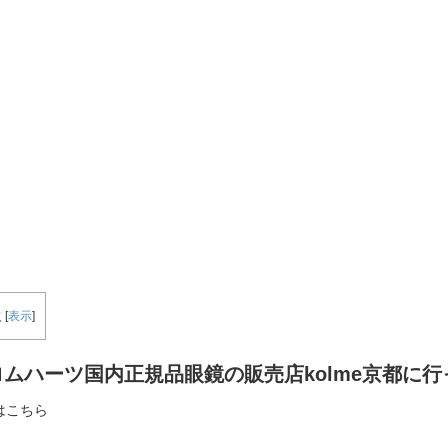
次
[
表示
]
ロムハーツ国内正規品眼鏡の販売店kolme京都に
はこちら