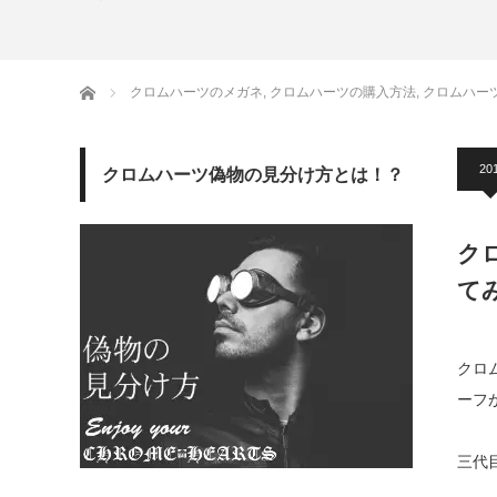
ホーム
クロムハーツのメガネ
,
クロムハーツの購入方法
,
クロムハー
201
クロムハーツ偽物の見分け方とは！？
ク
て
クロ
ーフ
三代