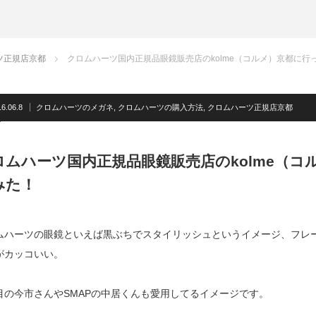
ツ正規店京都
クロムハーツ国内正規品眼鏡販売店のkolme（コルメ）京都に行
6.06.8
クロムハーツのメガネ
,
クロムハーツの購入方法
,
クロムハーツ正規店京都
ロムハーツ国内正規品眼鏡販売店のkolme（コ
みた！
ムハーツの眼鏡といえば黒ぶちでスタイリッシュというイメージ、フレ
がカッコいい。
目の今市さんやSMAPの中居くんも愛用してるイメージです。