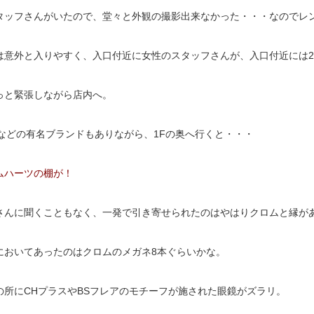
タッフさんがいたので、堂々と外観の撮影出来なかった・・・なのでレ
は意外と入りやすく、入口付近に女性のスタッフさんが、入口付近には2
っと緊張しながら店内へ。
TAなどの有名ブランドもありながら、1Fの奥へ行くと・・・
ムハーツの棚が！
さんに聞くこともなく、一発で引き寄せられたのはやはりクロムと縁が
においてあったのはクロムのメガネ8本ぐらいかな。
の所にCHプラスやBSフレアのモチーフが施された眼鏡がズラリ。