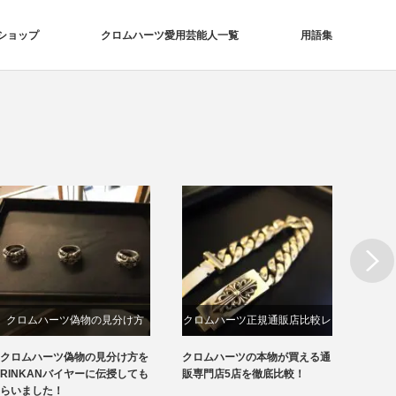
ショップ
クロムハーツ愛用芸能人一覧
用語集
Next
クロムハーツ偽物の見分け方
クロムハーツ正規通販店比較レ
クロ
ビュー
クロムハーツ偽物の見分け方を
クロムハーツの本物が買える通
クロム
RINKANバイヤーに伝授しても
販専門店5店を徹底比較！
える通
らいました！
ビュー