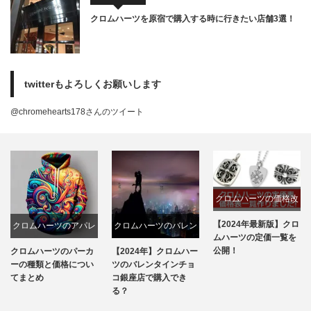
クロムハーツを原宿で購入する時に行きたい店舗3選！
twitterもよろしくお願いします
@chromehearts178さんのツイート
クロムハーツの価格改
定
【2024年最新版】クロ
クロムハーツのバレン
クロムハーツ路面店一
ムハーツの定価一覧を
タインチョコ
覧
公開！
【2024年】クロムハー
【2024年最新】クロム
ツのバレンタインチョ
ハーツ公式全店舗と取
コ銀座店で購入でき
扱店情報まとめ！
る？