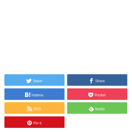
Tweet
Share
Hatena
Pocket
RSS
feedly
Pin it