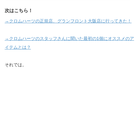
ップを比較した理由としては、通販ショップって場面によってオススメできるショップが違った
りするんですよね。「プレゼントならこっちがいいな～」「できるだけ安く買いたいならこっち
次はこちら！
がいいな～」という感じ。なので今のあなたに合ったショップがどこかイ...
→クロムハーツの正規店、グランフロント大阪店に行ってきた！
→クロムハーツのスタッフさんに聞いた最初の1個にオススメのア
イテムとは？
それでは。