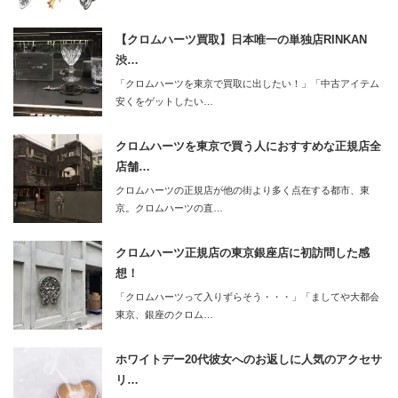
【クロムハーツ買取】日本唯一の単独店RINKAN
渋…
「クロムハーツを東京で買取に出したい！」「中古アイテム
安くをゲットしたい…
クロムハーツを東京で買う人におすすめな正規店全
店舗…
クロムハーツの正規店が他の街より多く点在する都市、東
京。クロムハーツの直…
クロムハーツ正規店の東京銀座店に初訪問した感
想！
「クロムハーツって入りずらそう・・・」「ましてや大都会
東京、銀座のクロム…
ホワイトデー20代彼女へのお返しに人気のアクセサ
リ…