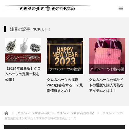
注目の記事 PICK UP！
クロムハーツの価格改
定
【2024年最新版】クロ
クロムハーツの福袋
クロムハーツお悩み講
ムハーツの定価一覧を
座
公開！
クロムハーツの福袋
クロムハーツ公式サイ
2023は存在する！？最
トの通販で購入可能な
新情報まとめ！
アイテムとは？！
ホーム
クロムハーツ直営店レポート
,
クロムハーツ直営店訪問日記
クロムハーツの
直営店に定価が知りたくて来店する時の注意点とは！？