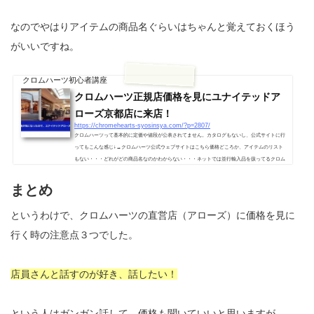
なのでやはりアイテムの商品名ぐらいはちゃんと覚えておくほう
がいいですね。
クロムハーツ初心者講座
クロムハーツ正規店価格を見にユナイテッドア
ローズ京都店に来店！
https://chromehearts-syosinsya.com/?p=2807/
クロムハーツって基本的に定価や値段が公表されてません。カタログもないし、公式サイトに行
ってもこんな感じ↓→クロムハーツ公式ウェブサイトはこちら価格どころか、アイテムのリスト
もない・・・どれがどの商品名なのかわからない・・・ネットでは並行輸入品を扱ってるクロム
〇〇みたいなお店がありますが、商品の名前はわかっても価格はショップごとに大きく違ったり
します。なので、思い切ってクロムハーツに行っちゃえ！という感じで、行こうと思ったのです
まとめ
が・・・クロムハーツの直営店は全国に10店舗当然一つ一つのお店は、ルイ...
というわけで、クロムハーツの直営店（アローズ）に価格を見に
行く時の注意点３つでした。
店員さんと話すのが好き、話したい！
という人はガンガン話して、価格も聞いていいと思いますが、