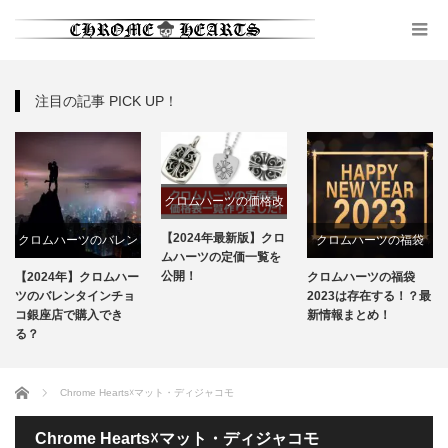
注目の記事 PICK UP！
クロムハーツの価格改
定
【2024年最新版】クロ
クロムハーツのバレン
クロムハーツの福袋
ムハーツの定価一覧を
タインチョコ
公開！
【2024年】クロムハー
クロムハーツの福袋
ツのバレンタインチョ
2023は存在する！？最
コ銀座店で購入でき
新情報まとめ！
る？
ホーム
Chrome Hearts☓マット・ディジャコモ
Chrome Hearts☓マット・ディジャコモ