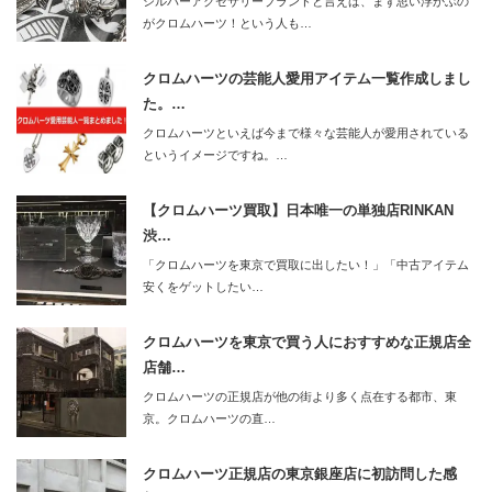
シルバーアクセサリーブランドと言えば、まず思い浮かぶの
がクロムハーツ！という人も…
クロムハーツの芸能人愛用アイテム一覧作成しまし
た。…
クロムハーツといえば今まで様々な芸能人が愛用されている
というイメージですね。…
【クロムハーツ買取】日本唯一の単独店RINKAN
渋…
「クロムハーツを東京で買取に出したい！」「中古アイテム
安くをゲットしたい…
クロムハーツを東京で買う人におすすめな正規店全
店舗…
クロムハーツの正規店が他の街より多く点在する都市、東
京。クロムハーツの直…
クロムハーツ正規店の東京銀座店に初訪問した感