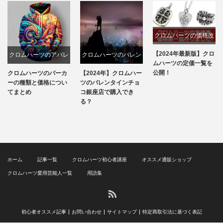
クロムハーツの価格改
定
【2024年最新版】クロ
クロムハーツのアパレ
クロムハーツのバレン
ムハーツの定価一覧を
ル
タインチョコ
公開！
クロムハーツのパーカ
【2024年】クロムハー
ーの種類と価格につい
ツのバレンタインチョ
てまとめ
コ銀座店で購入でき
る？
ホーム
記事一覧
クロムハーツ初心者講座
オススメ通販ショップ
クロムハーツ愛用芸能人一覧
用語集
RSS
初心者オススメ記事
お問い合わせ
サイトマップ
特定商取引法に基づく表記