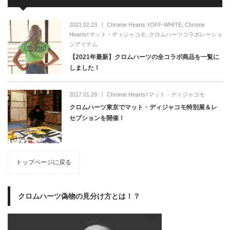
2021.02.23
Chrome Hearts ☓OFF-WHITE
,
Chrome
Hearts☓マット・ディジャコモ
,
クロムハーツコラボレーショ
ンアイテム
【2021年最新】クロムハーツの全コラボ商品を一覧に
しました！
2017.01.29
Chrome Hearts☓マット・ディジャコモ
クロムハーツ東京でマット・ディジャコモ特別展＆レ
セプションを開催！
トップページに戻る
クロムハーツ偽物の見分け方とは！？