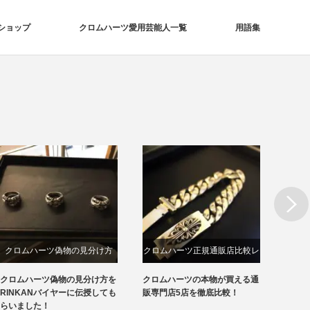
ショップ
クロムハーツ愛用芸能人一覧
用語集
Next
クロムハーツ偽物の見分け方
クロムハーツ正規通販店比較レ
クロ
ビュー
クロムハーツ偽物の見分け方を
クロムハーツの本物が買える通
クロム
RINKANバイヤーに伝授しても
販専門店5店を徹底比較！
える通
らいました！
ビュー