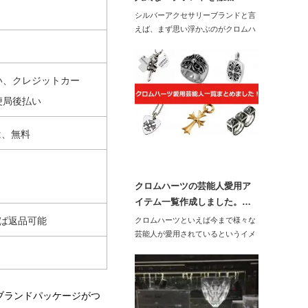
シルバーアクセサリーブランドと言
えば、まず思い浮かぶのがクロムハ
ーツ！という人も…
い、クレジットカー
便局後払い
は、無料
クロムハーツの芸能人愛用ア
イテム一覧作成しました。…
ば返品可能
クロムハーツといえば今まで様々な
芸能人が愛用されているというイメ
ージですね。…
ブランドパッケージがつ