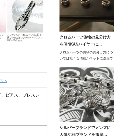
クロムハーツ偽物の見分け方
をRINKANバイヤーに…
クロムハーツの偽物の見分け方につ
いては様々な情報がネットに溢れて
いると思います。…
ちら
グ、ピアス、ブレスレ
シルバーブランドでメンズに
人気な26ブランドを徹底…