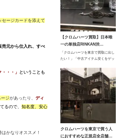
ッセージカードを添えて
【クロムハーツ買取】日本唯
一の単独店RINKAN渋…
販売元から仕入れ、すべ
「クロムハーツを東京で買取に出し
たい！」「中古アイテム安くをゲッ
トしたい…
ク・・・」
ということも
ページ
があったり、
ディ
てるので、
知名度、安心
クロムハーツを東京で買う人
時はかなりオススメ！
におすすめな正規店全店舗…