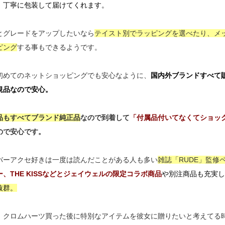
、丁寧に包装して届けてくれます。
とグレードをアップしたいなら
テイスト別でラッピングを選べたり、メ
ピング
する事もできるようです。
初めてのネットショッピングでも安心なように、
国内外ブランドすべて
規品なので安心。
品もすべてブランド純正品
なので到着して
「付属品付いてなくてショッ
ので安心です。
バーアクセ好きは一度は読んだことがある人も多い
雑誌「RUDE」監修
ー、THE KISSなどとジェイウェルの限定コラボ商品
や別注商品も充実し
抜群。
、クロムハーツ買った後に特別なアイテムを彼女に贈りたいと考えてる