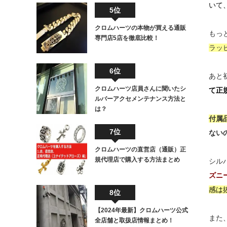
いて
5位
クロムハーツの本物が買える通販
もっ
専門店5店を徹底比較！
ラッ
6位
あと
クロムハーツ店員さんに聞いたシ
て正
ルバーアクセメンテナンス方法と
は？
付属
7位
ない
クロムハーツの直営店（通販）正
規代理店で購入する方法まとめ
シル
ズニ
感は
8位
【2024年最新】クロムハーツ公式
また
全店舗と取扱店情報まとめ！