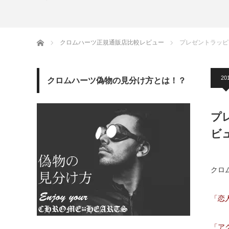
ホーム
クロムハーツ正規通販店比較レビュー
プレゼントラッピ
201
クロムハーツ偽物の見分け方とは！？
プ
ビ
クロ
「恋
「ア