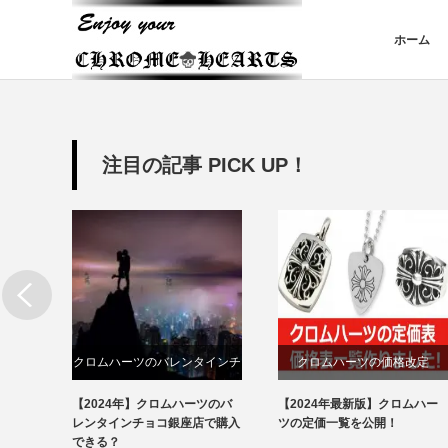
ホーム
注目の記事 PICK UP！
講座
クロムハーツのバレンタインチ
クロムハーツの価格改定
ョコ
う人が
【2024年】クロムハーツのバ
【2024年最新版】クロムハー
分け方
かる
レンタインチョコ銀座店で購入
ツの定価一覧を公開！
できる？