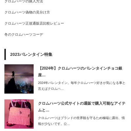
クロムハーツの購入方法
クロムハーツ偽物の見分け方
クロムハーツ正規通販店比較レビュー
冬のクロムハーツコーデ
2023バレンタイン特集
【2024年】クロムハーツのバレンタインチョコ銀
座…
2024年バレンタイン。毎年クロムハーツ好きが気になる事と
言えばクロムハ…
クロムハーツ公式サイトの通販で購入可能なアイテ
ムと…
クロムハーツはブランドの世界観を守るため極端に露出、情
報が少ないです。公…