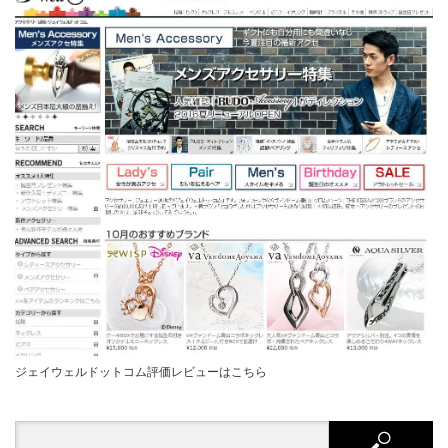
ジェイウェルドットコム評価レビューはこちら