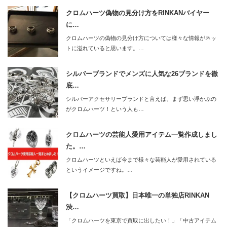
クロムハーツ偽物の見分け方をRINKANバイヤー
に…
クロムハーツの偽物の見分け方については様々な情報がネッ
トに溢れていると思います。…
シルバーブランドでメンズに人気な26ブランドを徹
底…
シルバーアクセサリーブランドと言えば、まず思い浮かぶの
がクロムハーツ！という人も…
クロムハーツの芸能人愛用アイテム一覧作成しまし
た。…
クロムハーツといえば今まで様々な芸能人が愛用されている
というイメージですね。…
【クロムハーツ買取】日本唯一の単独店RINKAN
渋…
「クロムハーツを東京で買取に出したい！」「中古アイテム