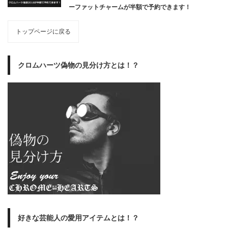
ーファットチャームが半額で予約できます！
トップページに戻る
クロムハーツ偽物の見分け方とは！？
好きな芸能人の愛用アイテムとは！？