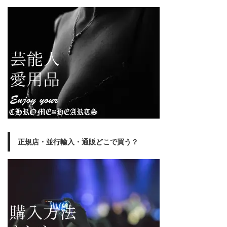
正規店・並行輸入・通販どこで買う？