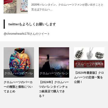
2020年バレンタイン。クロムハーツファンが思い出すことと
言えばクロムハ…
twitterもよろしくお願いします
@chromehearts178さんのツイート
クロムハーツの価格改
定
【2024年最新版】クロ
クロムハーツのアパレ
クロムハーツのバレン
ムハーツの定価一覧を
ル
タインチョコ
公開！
クロムハーツのパーカ
【2024年】クロムハー
ーの種類と価格につい
ツのバレンタインチョ
てまとめ
コ銀座店で購入でき
る？