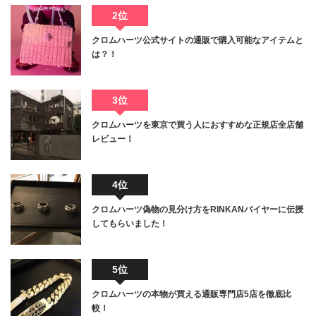
2位
クロムハーツ公式サイトの通販で購入可能なアイテムと
は？！
3位
クロムハーツを東京で買う人におすすめな正規店全店舗
レビュー！
4位
クロムハーツ偽物の見分け方をRINKANバイヤーに伝授
してもらいました！
5位
クロムハーツの本物が買える通販専門店5店を徹底比
較！