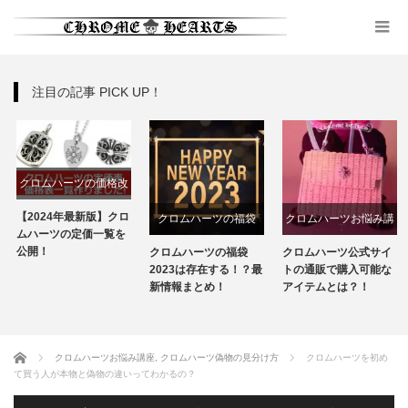
注目の記事 PICK UP！
クロムハーツの価格改
定
【2024年最新版】クロ
クロムハーツの福袋
クロムハーツお悩み講
ムハーツの定価一覧を
座
公開！
クロムハーツの福袋
クロムハーツ公式サイ
2023は存在する！？最
トの通販で購入可能な
新情報まとめ！
アイテムとは？！
ホーム
クロムハーツお悩み講座
,
クロムハーツ偽物の見分け方
クロムハーツを初め
て買う人が本物と偽物の違いってわかるの？