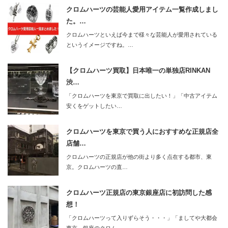
クロムハーツの芸能人愛用アイテム一覧作成しまし
た。…
クロムハーツといえば今まで様々な芸能人が愛用されている
というイメージですね。…
【クロムハーツ買取】日本唯一の単独店RINKAN
渋…
「クロムハーツを東京で買取に出したい！」「中古アイテム
安くをゲットしたい…
クロムハーツを東京で買う人におすすめな正規店全
店舗…
クロムハーツの正規店が他の街より多く点在する都市、東
京。クロムハーツの直…
クロムハーツ正規店の東京銀座店に初訪問した感
想！
「クロムハーツって入りずらそう・・・」「ましてや大都会
東京、銀座のクロム…