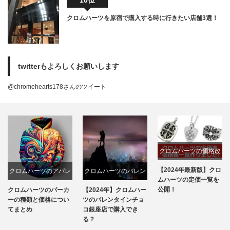
クロムハーツを原宿で購入する時に行きたい店舗3選！
twitterもよろしくお願いします
@chromehearts178さんのツイート
クロムハーツの価格改
定
【2024年最新版】クロ
クロムハーツのバレン
クロムハーツ路面店一
ムハーツの定価一覧を
タインチョコ
覧
公開！
【2024年】クロムハー
【2024年最新】クロム
ツのバレンタインチョ
ハーツ公式全店舗と取
コ銀座店で購入でき
扱店情報まとめ！
る？