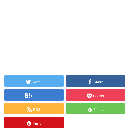
Tweet
Share
Hatena
Pocket
RSS
feedly
Pin it