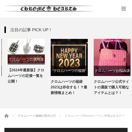
注目の記事 PICK UP！
クロムハーツの価格改
定
【2024年最新版】クロ
クロムハーツの福袋
クロムハーツお悩み講
ムハーツの定価一覧を
座
公開！
クロムハーツの福袋
クロムハーツ公式サイ
2023は存在する！？最
トの通販で購入可能な
新情報まとめ！
アイテムとは？！
ホーム
クロムハーツ偽物の見分け方
クロムハーツiPhoneケースに本物はあるの？