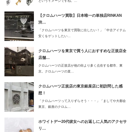
というイメージですね。…
【クロムハーツ買取】日本唯一の単独店RINKAN
渋…
「クロムハーツを東京で買取に出したい！」「中古アイテム
安くをゲットしたい…
クロムハーツを東京で買う人におすすめな正規店全
店舗…
クロムハーツの正規店が他の街より多く点在する都市、東
京。クロムハーツの直…
クロムハーツ正規店の東京銀座店に初訪問した感
想！
「クロムハーツって入りずらそう・・・」「ましてや大都会
東京、銀座のクロム…
ホワイトデー20代彼女へのお返しに人気のアクセサ
リ…