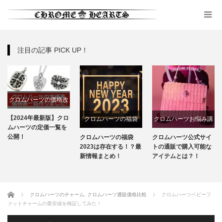
注目の記事 PICK UP！
クロムハーツの価格改
定
【2024年最新版】クロ
クロムハーツの福袋
クロムハーツお悩み講
ムハーツの定価一覧を
座
公開！
クロムハーツの福袋
クロムハーツ公式サイ
2023は存在する！？最
トの通販で購入可能な
新情報まとめ！
アイテムとは？！
ホーム
クロムハーツのチャーム
,
クロムハーツ通販価格比較
クロムハーツベビーフ
ァットチャームの最安値を検証してみた！