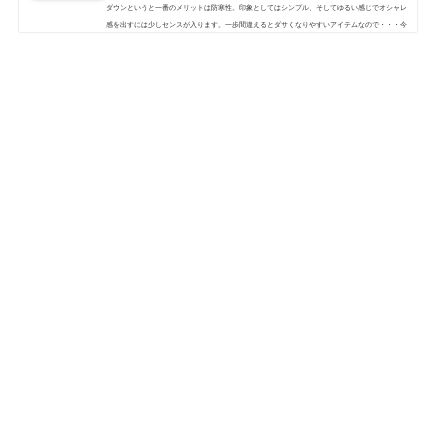
ダウンというと一番のメリットは防寒性。印象としてはシンプル、そしてゆるい感じでオシャレ
感を出すには少しセンスが入ります。一歩間違えるとダサくなりやすいアイテムなので・・・今
回は冬に定番のダウンジャケットをクロムハーツのアクセを使って男らしく、ワンポイントでオ
シャレに見せるコツをご紹介！ダウンジャケットとクロムハーツブレスレットのメンズおすすめ
の着こなしとは？ ダウンジャケットにはあえてのジャラジャラ系&nb...