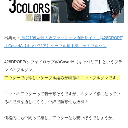
出典元：
渋谷109系最大級ファッション通販サイト [428DROPP]
｜CavariA【キャバリア】ケーブル柄中綿ニットブルゾン
428DROPP(シブヤドロップ)のCavariA【キャバリア】というブラ
ンドのブルゾン。
アウターでは珍しいケーブル編みが特徴のニットブルゾンです。
ニットのアウターって若干寒そうですが、スタンド襟になってい
るので風を通しにくく、中綿で防寒性も抜群！
価格的にも中間って感じ。アウターなら安いほうでしょうか。