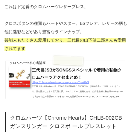
これはド定番のクロムハーツレザーブレス。
クロスボタンの種類もハートやスター、BSフレア、レザーの柄も
他に迷彩などがあり豊富なラインナップ。
芸能人もたくさん愛用しており、三代目の山下健二郎さんも愛用
されてます
クロムハーツ初心者講座
三代目JSBがSONGSスペシャルで着用の私物ク
ロムハーツアクセまとめ！
https://chromehearts-syosinsya.com/?p=2879
三代目 J Soul Brothersが、2016,3月31日放送の『SONGS』（NHK総合）に出演。ということ
で、僕も見ましたよ！三代目の夢、ドームツアーに密着したり、紅白歌合戦の舞台裏starting ove
rも良かったな～歌詞がいいですね！そんな三代目のSONGSですが、メンバーのインタビュー、
打ち合わせの私服映像なんかで、これクロムハーツだな～ってのが多くのメンバーの方の私物ア
クセサリーで見られました。ピアス、チャーム、ブレスレット・・・というわけで、今回はメン
バー別にこの人のこのアクセはクロムハーツのこれだなー・・・っていうのを...
クロムハーツ【Chrome Hearts】CHLB-002CB
ガンスリンガー クロスボ ール ブレスレット