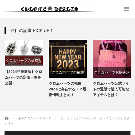
注目の記事 PICK UP！
クロムハーツの価格改
定
【2024年最新版】クロ
クロムハーツの福袋
クロムハーツお悩み講
ムハーツの定価一覧を
座
公開！
クロムハーツの福袋
クロムハーツ公式サイ
2023は存在する！？最
トの通販で購入可能な
新情報まとめ！
アイテムとは？！
ホーム
冬のクロムハーツコーデ
ブルゾンにはクロムのレザーブレスで大人のシブさ
を演出！