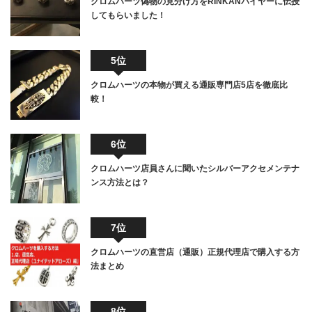
クロムハーツ偽物の見分け方をRINKANバイヤーに伝授
してもらいました！
5位
クロムハーツの本物が買える通販専門店5店を徹底比
較！
6位
クロムハーツ店員さんに聞いたシルバーアクセメンテナ
ンス方法とは？
7位
クロムハーツの直営店（通販）正規代理店で購入する方
法まとめ
8位