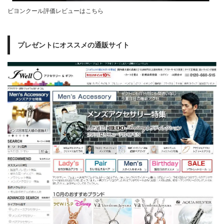
ビヨンクール評価レビューはこちら
プレゼントにオススメの通販サイト