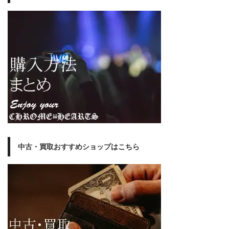
中古・買取おすすめショップはこちら