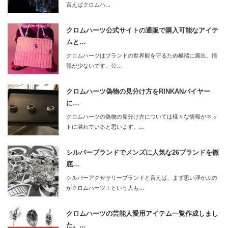
言えばクロムハ…
クロムハーツ公式サイトの通販で購入可能なアイテ
ムと…
クロムハーツはブランドの世界観を守るため極端に露出、情
報が少ないです。公…
クロムハーツ偽物の見分け方をRINKANバイヤー
に…
クロムハーツの偽物の見分け方については様々な情報がネッ
トに溢れていると思います。…
シルバーブランドでメンズに人気な26ブランドを徹
底…
シルバーアクセサリーブランドと言えば、まず思い浮かぶの
がクロムハーツ！という人も…
クロムハーツの芸能人愛用アイテム一覧作成しまし
た。…