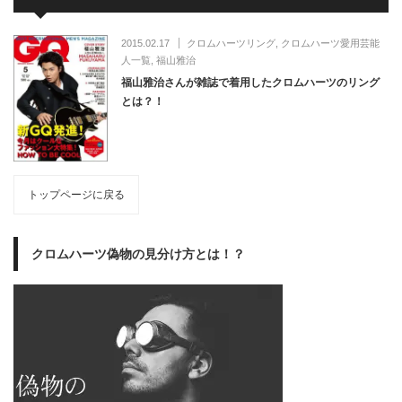
2015.02.17
クロムハーツリング
,
クロムハーツ愛用芸能
人一覧
,
福山雅治
福山雅治さんが雑誌で着用したクロムハーツのリング
とは？！
トップページに戻る
クロムハーツ偽物の見分け方とは！？