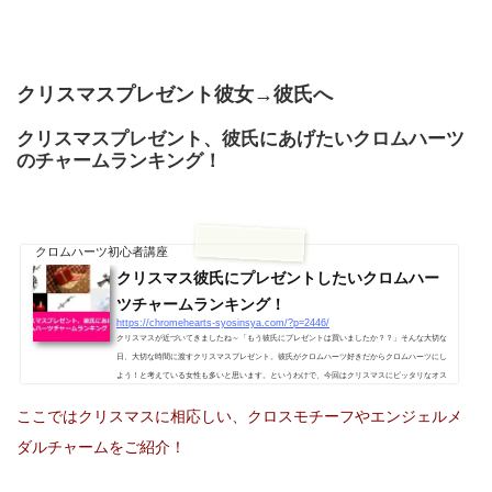
クリスマスプレゼント彼女→彼氏へ
クリスマスプレゼント、彼氏にあげたいクロムハーツ
のチャームランキング！
クロムハーツ初心者講座
クリスマス彼氏にプレゼントしたいクロムハー
ツチャームランキング！
https://chromehearts-syosinsya.com/?p=2446/
クリスマスが近づいてきましたね～「もう彼氏にプレゼントは買いましたか？？」そんな大切な
日、大切な時間に渡すクリスマスプレゼント。彼氏がクロムハーツ好きだからクロムハーツにし
よう！と考えている女性も多いと思います。というわけで、今回はクリスマスにピッタリなオス
スメチャームをご紹介！ペンダントより高くないし、クリスマスらしい「クロス」で可愛いアイ
ここではクリスマスに相応しい、クロスモチーフやエンジェルメ
テムが多いのでチャームオススメです！クリスマスプレゼントを彼氏にあげたい時のクロムハー
ツオススメランキング！【チャーム編】 1.クロムハーツ CHクロスベ...
ダルチャームをご紹介！