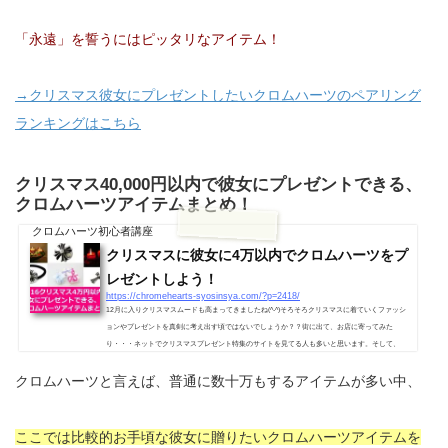
「永遠」を誓うにはピッタリなアイテム！
→クリスマス彼女にプレゼントしたいクロムハーツのペアリング
ランキングはこちら
クリスマス40,000円以内で彼女にプレゼントできる、
クロムハーツアイテムまとめ！
クロムハーツ初心者講座
クリスマスに彼女に4万以内でクロムハーツをプ
レゼントしよう！
https://chromehearts-syosinsya.com/?p=2418/
12月に入りクリスマスムードも高まってきましたね(^-^)そろそろクリスマスに着ていくファッシ
ョンやプレゼントを真剣に考え出す頃ではないでしょうか？？街に出て、お店に寄ってみた
り・・・ネットでクリスマスプレゼント特集のサイトを見てる人も多いと思います。そして、
「クリスマスにクロムハーツを彼女に贈りたい！」と思ってる人はそろそろ購入しておくのをオ
クロムハーツと言えば、普通に数十万もするアイテムが多い中、
ススメしますよ！ネットの正規店だと最短で1週間かかったり、直営店が近くにある人でも在庫
の確認ぐらいはしておいた方が良いでしょう！そこで、何を贈ろうかと悩んでい...
ここでは比較的お手頃な彼女に贈りたいクロムハーツアイテムを