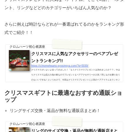
ント、リングなどどのカテゴリーがいちばん人気なのか？
さらに例えば時計ならどれが一番選ばれてるのかをランキング形
式でご紹介！！
クロムハーツ初心者講座
クリスマスに人気なアクセサリーのペアプレゼ
ントランキング!!
https://chromehearts-syosinsya.com/?p=5030/
クリスマスがいよいよ迫ってきました！「もうクリスマスプレゼントは決めましたか？？」やは
りクリスマスは恋人の為の夜なのでプレゼントもペアアクセサリーが人気！同じものを贈り合う
のもいいですね！というわけで、今回はクリスマスプレゼントに人気のペアアイテムをランキン
グ形式でご紹介！みんなが買ってるアイテムはきっとあなたの恋人喜ぶはずです！※ランキング
は総合アクセサリーショップ「ビヨンクール」のデータ参照クリスマスのペアプレゼント人気ラ
クリスマスギフトに最適なおすすめ通販ショ
ンキング!!1位 ペアウォッチ 1位は時計！クロムハーツの時計はよく...
ップ
リングサイズ交換・返品が無料な通販店まとめ！
クロムハーツ初心者講座
リングのサイズ交換・返品が無料な通販店まと