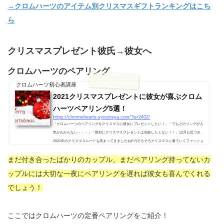
→クロムハーツのアイテム別クリスマスギフトランキングはこち
ら
クリスマスプレゼント彼氏→彼女へ
クロムハーツのペアリング
クロムハーツ初心者講座
2021クリスマスプレゼントに彼女が喜ぶクロム
ハーツペアリング5選！
https://chromehearts-syosinsya.com/?p=2402/
「クロムハーツのペアリングをクリスマスに彼女にプレゼントしたい！」「でもどのリングが人
気かわからない・・・」「絶対にクリスマスプレゼントは失敗したくない！！」12月も近づき、
2021年のクリスマスムードも高まってきましたね(^-^)そろそろクリスマスに着ていくファッショ
ンやプレゼントを真剣に考えだす頃ではないでしょうか？？そんな時、「クリスマスにクロムハ
まだ付き合ったばかりのカップル、まだペアリング持ってないカ
ーツリングを彼女に贈りたい！」と思ってる人はそろそろ購入しておくのをオススメします！ネ
ットの正規店だと最短で1週間かかったり、直営店が近くにある人でも在...
ップルには
大切な一夜にペアリングを遅れば彼女も喜んでくれる
でしょう！
ここではクロムハーツの定番ペアリングをご紹介！