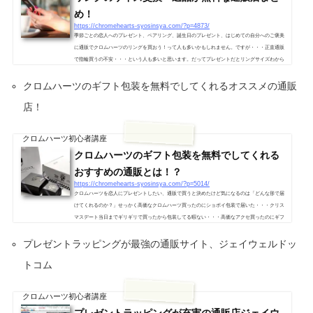
め！
https://chromehearts-syosinsya.com/?p=4873/
季節ごとの恋人へのプレゼント、ペアリング、誕生日のプレゼント、はじめての自分へのご褒美
に通販でクロムハーツのリングを買おう！って人も多いかもしれません。ですが・・・正直通販
で指輪買うの不安・・・という人も多いと思います。だってプレゼントだとリングサイズわから
ない場合もあるし、例えわかっていても実際に指を通すまで不安は拭いきれません。ですが、通
クロムハーツのギフト包装を無料でしてくれるオススメの通販
販なのに！リングサイズ交換・返品が無料なお店が実際に存在します。色々アクセサリー系の通
販店見てきましたが、自己都合で返品交換ができるお店なんてほぼない。...
店！
クロムハーツ初心者講座
クロムハーツのギフト包装を無料でしてくれる
おすすめの通販とは！？
https://chromehearts-syosinsya.com/?p=5014/
クロムハーツを恋人にプレゼントしたい、通販で買うと決めたけど気になるのは「どんな形で届
けてくれるのか？」せっかく高価なクロムハーツ買ったのにショボイ包装で届いた・・・クリス
マスデート当日までギリギリで買ったから包装してる暇ない・・・高価なアクセ買ったのにギフ
ト包装に+何千円とられる・・・みたいな悩みはプレゼントあるある。どうせ買うならきれいな
プレゼントラッピングが最強の通販サイト、ジェイウェルドッ
包装でしかも無料でやってくれるお店の方がいいですよね？？無料でカッコいいオリジナルギフ
トパッケージで家まで届けてくれる通販店はBeyondCool（ビヨンクール）で...
トコム
クロムハーツ初心者講座