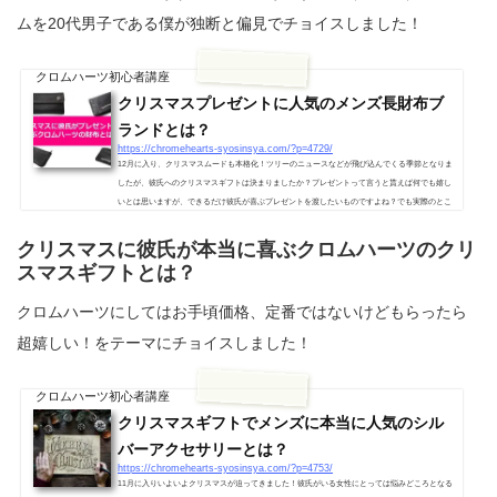
ムを20代男子である僕が独断と偏見でチョイスしました！
クロムハーツ初心者講座
クリスマスプレゼントに人気のメンズ長財布ブ
ランドとは？
https://chromehearts-syosinsya.com/?p=4729/
12月に入り、クリスマスムードも本格化！ツリーのニュースなどが飛び込んでくる季節となりま
したが、彼氏へのクリスマスギフトは決まりましたか？プレゼントって言うと貰えば何でも嬉し
いとは思いますが、できるだけ彼氏が喜ぶプレゼントを渡したいものですよね？でも実際のとこ
ろ異性へのプレゼントってところわかりません。僕も逆のパターンなら女性が憧れるブランド、
アイテムって結構年代によって様々なので困ります・・・そこで今回は芸能人愛用者も多数の男
クリスマスに彼氏が本当に喜ぶクロムハーツのクリ
のカッコいいブランド、クロムハーツの財布をまとめました。クリスマス...
スマスギフトとは？
クロムハーツにしてはお手頃価格、定番ではないけどもらったら
超嬉しい！をテーマにチョイスしました！
クロムハーツ初心者講座
クリスマスギフトでメンズに本当に人気のシル
バーアクセサリーとは？
https://chromehearts-syosinsya.com/?p=4753/
11月に入りいよいよクリスマスが迫ってきました！彼氏がいる女性にとっては悩みどころとなる