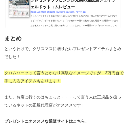
プレゼントラッピングが充実の通販店ジェイウ
ェルドットコムレビュー
https://chromehearts-syosinsya.com/?p=4435/
クロムハーツをネット通販で買って恋人にプレゼントしたいけど「恋人がビックリするようなラ
ッピングでプレゼントを贈りたい！」「アクセサリー買うの初めてだし返品OKの通販サイトあっ
たら教えて！」そんな風に悩んでる方にオススメなジュエリー通販サイト「ジェイウェル」、今
回は徹底レビューしちゃいます！！有資格者が豪華ラッピングしてくれるジェイウェルドットコ
ム！ ジェイウェルドットコムの詳細情報 ⇛公式サイトはこちら取り扱いアイテムリング、ペン
まとめ
ダント、チャーム、ドッグタグ、ピアス、ブレスレット価格帯3～5万...
というわけで、クリスマスに贈りたいプレゼントアイテムまとめ
でした！
クロムハーツって言うとかなり高級なイメージですが、3万円台で
手に入るアイテムもあります！
また、お店に行くのはちょっと・・・って言う人は正規品を扱っ
ているネットの正規代理店がオススメです！
プレゼントにオススメな通販サイトはこちら↓