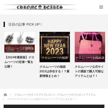
注目の記事 PICK UP！
クロムハーツの価格改
定
【2024年最新版】クロ
クロムハーツの福袋
クロムハーツお悩み講
ムハーツの定価一覧を
座
公開！
クロムハーツの福袋
クロムハーツ公式サイ
2023は存在する！？最
トの通販で購入可能な
新情報まとめ！
アイテムとは？！
ホーム
クロムハーツのクリスマスプレゼント
,
クロムハーツのプレゼントアイテム
クリスマスプレゼントに人気のクロムハーツアイテムまとめ！！