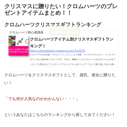
クリスマスに贈りたい！クロムハーツのプレ
ゼントアイテムまとめ！！
クロムハーツクリスマスギフトランキング
クロムハーツ初心者講座
クロムハーツアイテム別クリスマスギフトラン
キング！
https://chromehearts-syosinsya.com/?p=2473/
シルバーアクセの王様「クロムハーツ」ということで当然、クリスマスプレゼント、クリスマス
ギフトでも人気の高いブランドです。ですが、実際のところクロムハーツのどのアイテムがギフ
トとして人気なのか？ペンダント？チャーム？やっぱりリング？？という様に悩んでる人も多い
と思いますので、今回はランキング形式で「恋人に贈りたい！」クロムハーツの人気クリスマス
クロムハーツをクリスマスギフトとして、彼氏、彼女に贈りた
ギフトをアイテム別でご紹介！クロムハーツアイテム別クリスマスギフトランキング！ 1.クロム
ハーツのペンダントやはりペンダントはプレゼントしやすいという...
い！
「でも何が人気なのかわかんない・・・」
というあなたはこちらのランキングから探してみてください！