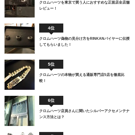
クロムハーツを東京で買う人におすすめな正規店全店舗
レビュー！
4位
クロムハーツ偽物の見分け方をRINKANバイヤーに伝授
してもらいました！
5位
クロムハーツの本物が買える通販専門店5店を徹底比
較！
6位
クロムハーツ店員さんに聞いたシルバーアクセメンテナ
ンス方法とは？