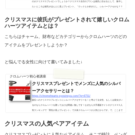
のがクリスマスプレゼントでしょうか？クリスマス当日のプランは彼氏に任せるとして、集中し
たいところは彼氏がほんとに喜ぶプレゼント。「ロックとか好きだし、シルバーアクセかな？？
クロムハーツとか好きとか言ってたな～」「クロムハーツってでもあまり知らないしな～」とい
う女性も多いいと思います。クロムハーツは大手通販ショップの人気クリスマスギフトランキン
クリスマスに彼氏がプレゼントされて嬉しいクロム
グでも上位の常連。でも正直言ってクロムハーツって高いです。大学生や2...
ハーツアイテムとは？
こちらはチャーム、財布などカテゴリーからクロムハーツのどの
アイテムをプレゼントしようか？
と悩んでる女性に向けて書いてみました↓
クロムハーツ初心者講座
クリスマスプレゼントでメンズに人気のシルバ
ーアクセサリーとは？
https://chromehearts-syosinsya.com/?p=4751/
彼氏へのクリスマスプレゼントにシルバーアクセサリーを！と考えてる女性、もしくは彼女がい
るのならクロムハーツを贈っておけば間違い無しです！なぜなら大手通販サイトのクリスマス人
気ランキングで「男性が喜ぶプレゼント」で大体クロムハーツが人気だからです。で、ここまで
決めたけど・・・クロムハーツの何を贈ったらイイの？？って思ってる女性も多いと思います。
クロムハーツのアイテムカテゴリーとしてはリング、ブレスレット、チャーム、ドッグタグ、ピ
クリスマスの人気ペアアイテム
アス、財布などなど・・・まずはここからどのカテゴリーにするのかを選...
クリスマスプレゼントに人気なペアイテム、そこで時計、ペンダ