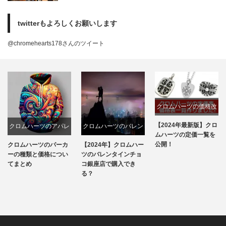
twitterもよろしくお願いします
@chromehearts178さんのツイート
クロムハーツの価格改
定
【2024年最新版】クロ
クロムハーツのバレン
クロムハーツ路面店一
ムハーツの定価一覧を
タインチョコ
覧
公開！
【2024年】クロムハー
【2024年最新】クロム
ツのバレンタインチョ
ハーツ公式全店舗と取
コ銀座店で購入でき
扱店情報まとめ！
る？