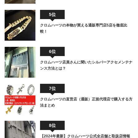
5位
クロムハーツの本物が買える通販専門店5店を徹底比
較！
6位
クロムハーツ店員さんに聞いたシルバーアクセメンテナ
ンス方法とは？
7位
クロムハーツの直営店（通販）正規代理店で購入する方
法まとめ
8位
【2024年最新】クロムハーツ公式全店舗と取扱店情報