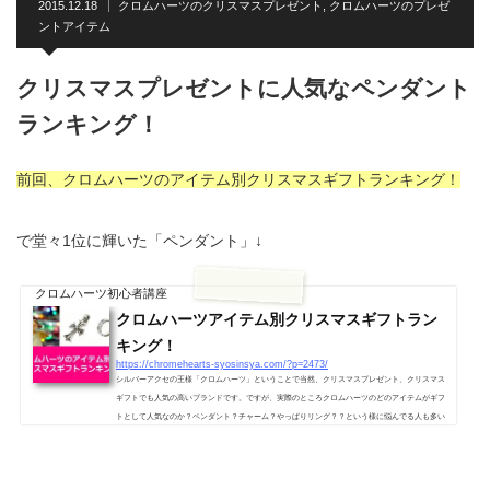
2015.12.18
クロムハーツのクリスマスプレゼント
,
クロムハーツのプレゼ
ントアイテム
クリスマスプレゼントに人気なペンダント
ランキング！
前回、クロムハーツのアイテム別クリスマスギフトランキング！
で堂々1位に輝いた「ペンダント」↓
クロムハーツ初心者講座
クロムハーツアイテム別クリスマスギフトラン
キング！
https://chromehearts-syosinsya.com/?p=2473/
シルバーアクセの王様「クロムハーツ」ということで当然、クリスマスプレゼント、クリスマス
ギフトでも人気の高いブランドです。ですが、実際のところクロムハーツのどのアイテムがギフ
トとして人気なのか？ペンダント？チャーム？やっぱりリング？？という様に悩んでる人も多い
と思いますので、今回はランキング形式で「恋人に贈りたい！」クロムハーツの人気クリスマス
ギフトをアイテム別でご紹介！クロムハーツアイテム別クリスマスギフトランキング！ 1.クロム
ハーツのペンダントやはりペンダントはプレゼントしやすいという...