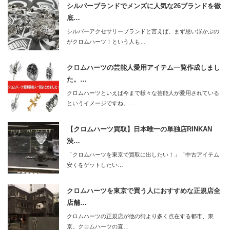
シルバーブランドでメンズに人気な26ブランドを徹
底…
シルバーアクセサリーブランドと言えば、まず思い浮かぶの
がクロムハーツ！という人も…
クロムハーツの芸能人愛用アイテム一覧作成しまし
た。…
クロムハーツといえば今まで様々な芸能人が愛用されている
というイメージですね。…
【クロムハーツ買取】日本唯一の単独店RINKAN
渋…
「クロムハーツを東京で買取に出したい！」「中古アイテム
安くをゲットしたい…
クロムハーツを東京で買う人におすすめな正規店全
店舗…
クロムハーツの正規店が他の街より多く点在する都市、東
京。クロムハーツの直…