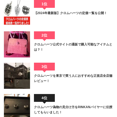
1位
【2024年最新版】クロムハーツの定価一覧を公開！
2位
クロムハーツ公式サイトの通販で購入可能なアイテムと
は？！
3位
クロムハーツを東京で買う人におすすめな正規店全店舗
レビュー！
4位
クロムハーツ偽物の見分け方をRINKANバイヤーに伝授
してもらいました！