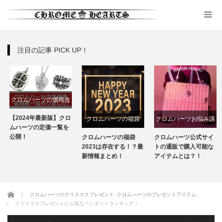
注目の記事 PICK UP！
クロムハーツの価格改
定
【2024年最新版】クロ
クロムハーツの福袋
クロムハーツお悩み講
ムハーツの定価一覧を
座
公開！
クロムハーツの福袋
クロムハーツ公式サイ
2023は存在する！？最
トの通販で購入可能な
新情報まとめ！
アイテムとは？！
ホーム
クロムハーツのクリスマスプレゼント
,
クロムハーツのプレゼントアイテム
クリスマスプレゼントに人気なペンダントランキング！