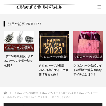
注目の記事 PICK UP！
クロムハーツの価格改
定
【2024年最新版】クロ
クロムハーツの福袋
クロムハーツお悩み講
ムハーツの定価一覧を
座
公開！
クロムハーツの福袋
クロムハーツ公式サイ
2023は存在する！？最
トの通販で購入可能な
新情報まとめ！
アイテムとは？！
ホーム
クロムハーツお得情報
,
クロムハーツトータルコーデ
,
夏のクロムハーツコーデ
夏のメンズシャツ別シルバーアクセサリー着こなしまとめ！