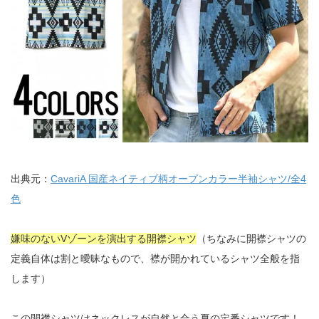
出典元：
CavariA 国産ネイティブ柄オープンカラー半袖シャツ/全4
色
嫌味のないVゾーンを演出する開襟シャツ
（ちなみに開襟シャツの
定義自体は割と曖昧なもので、襟が開かれているシャツ全般を指
します）
この開襟シャツはネックレスが自然と合う夏の定番シャツです！